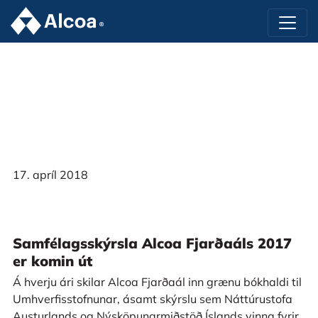
17. apríl 2018
Samfélagsskýrsla Alcoa Fjarðaáls 2017
er komin út
Á hverju ári skilar Alcoa Fjarðaál inn grænu bókhaldi til
Umhverfisstofnunar, ásamt skýrslu sem Náttúrustofa
Austurlands og Nýsköpunarmiðstöð Íslands vinna fyrir