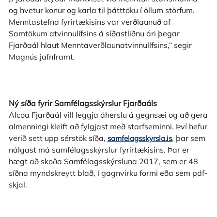
og hvetur konur og karla til þátttöku í öllum störfum.
Menntastefna fyrirtækisins var verðlaunuð af
Samtökum atvinnulífsins á síðastliðnu ári þegar
Fjarðaál hlaut Menntaverðlaunatvinnulífsins,“ segir
Magnús jafnframt.
Ný síða fyrir Samfélagsskýrslur Fjarðaáls
Alcoa Fjarðaál vill leggja áherslu á gegnsæi og að gera
almenningi kleift að fylgjast með starfseminni. Því hefur
verið sett upp sérstök síða,
, þar sem
samfelagsskyrsla.is
nálgast má samfélagsskýrslur fyrirtækisins. Þar er
hægt að skoða Samfélagsskýrsluna 2017, sem er 48
síðna myndskreytt blað, í gagnvirku formi eða sem pdf-
skjal.