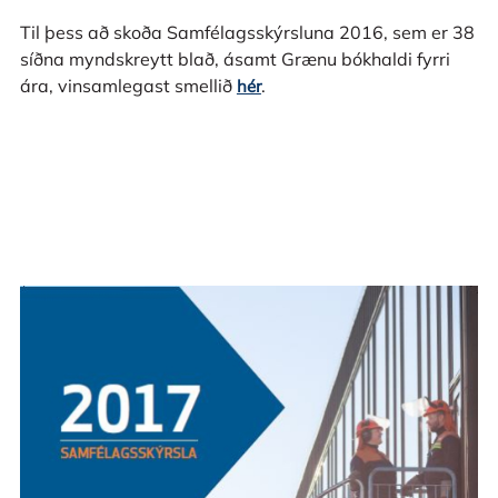
Til þess að skoða Samfélagsskýrsluna 2016, sem er 38
síðna myndskreytt blað, ásamt Grænu bókhaldi fyrri
ára, vinsamlegast smellið
.
hér