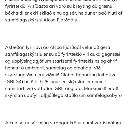
fyrirtækið. Á síðasta ári varð sú breyting að grænu
bókhaldi er ekki skilað einu og sér, heldur er það hluti af
samfélagsskýrslu Alcoa Fjarðaáls.
Ástæðan fyrir því að Alcoa Fjarðaál velur að gera
samfélagsskýrslu er sú að fyrirtækið vill auka gegnsæi
og upplýsingagjöf um starfsemi fyrirtækisins og áhrif
hennar á umhverfi, samfélag og efnahag. Við
skýrslugerðina eru viðmið Global Reporting Initiative
(GRI G4) höfð til hliðsjónar en skýrslan er unnin í
samstarfi við vottaðan GRI ráðgjafa. Markmiðið er að
skýrslan uppfylli alþjóðlega staðla um samfélagsábyrð
Alcoa setur sér mjög strangar kröfur í umhverfismálum