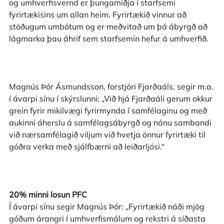
og umhverfisvernd er þungamiðja í starfsemi
fyrirtækisins um allan heim. Fyrirtækið vinnur að
stöðugum umbótum og er meðvitað um þá ábyrgð að
lágmarka þau áhrif sem starfsemin hefur á umhverfið.
Magnús Þór Ásmundsson, forstjóri Fjarðaáls, segir m.a.
í ávarpi sínu í skýrslunni: „Við hjá Fjarðaáli gerum okkur
grein fyrir mikilvægi fyrirmynda í samfélaginu og með
aukinni áherslu á samfélagsábyrgð og nánu sambandi
við nærsamfélagið viljum við hvetja önnur fyrirtæki til
góðra verka með sjálfbærni að leiðarljósi.“
20% minni losun PFC
Í ávarpi sínu segir Magnús Þór: „Fyrirtækið náði mjög
góðum árangri í umhverfismálum og rekstri á síðasta