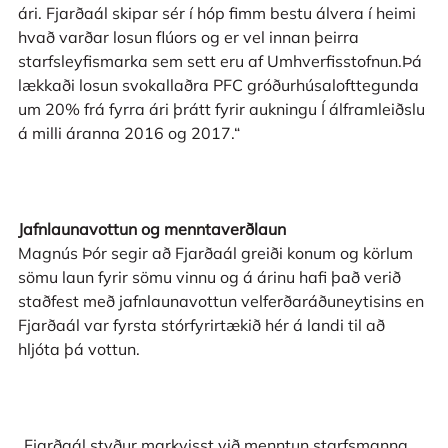
ári. Fjarðaál skipar sér í hóp fimm bestu álvera í heimi
hvað varðar losun flúors og er vel innan þeirra
starfsleyfismarka sem sett eru af Umhverfisstofnun.Þá
lækkaði losun svokallaðra PFC gróðurhúsalofttegunda
um 20% frá fyrra ári þrátt fyrir aukningu Í álframleiðslu
á milli áranna 2016 og 2017.“
Jafnlaunavottun og menntaverðlaun
Magnús Þór segir að Fjarðaál greiði konum og körlum
sömu laun fyrir sömu vinnu og á árinu hafi það verið
staðfest með jafnlaunavottun velferðaráðuneytisins en
Fjarðaál var fyrsta stórfyrirtækið hér á landi til að
hljóta þá vottun.
„Fjarðaál styður markvisst við menntun starfsmanna