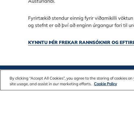
Austurlandi.
Fyrirtækið stendur einnig fyrir viðamikilli vöktu
og stefnt er að því að enginn úrgangur fari til u
KYNNTU ÞÉR FREKAR RANNSÓKNIR OG EFTIR
By clicking “Accept All Cookies”, you agree to the storing of cookies o
site usage, and assist in our marketing efforts.
Cookie Policy
Contact Us
Alcoa Found
Legal Notices
Customers
Privacy
Suppliers