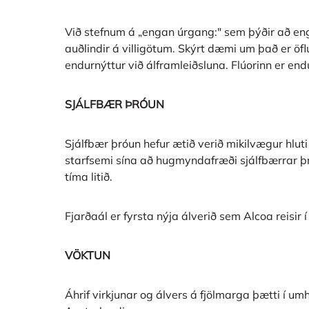
Við stefnum á „engan úrgang:" sem þýðir að engi
auðlindir á villigötum. Skýrt dæmi um það er öf
endurnýttur við álframleiðsluna. Flúorinn er end
SJÁLFBÆR ÞRÓUN
Sjálfbær þróun hefur ætið verið mikilvægur hlu
starfsemi sína að hugmyndafræði sjálfbærrar þró
tíma litið.
Fjarðaál er fyrsta nýja álverið sem Alcoa reisir í
VÖKTUN
Áhrif virkjunar og álvers á fjölmarga þætti í u