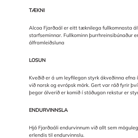
TÆKNI
Alcoa Fjarðaál er eitt tæknilega fullkomnasta 
starfseminnar. Fullkominn þurrhreinsibúnaður er
álframleiðsluna
LOSUN
Kveðið er á um leyfilegan styrk ákveðinna efna í
við norsk og evrópsk mörk. Gert var ráð fyrir því
þegar álverið er komið í stöðugan rekstur er s
ENDURVINNSLA
Hjá Fjarðaáli endurvinnum við allt sem mögulegt 
erlendis til endurvinnslu.