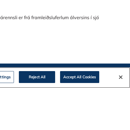
rennsli er frá framleiðsluferlum álversins í sjó
ttings
Reject All
Accept All Cookies