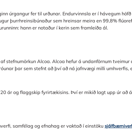
nn úrgangur fer til urðunar. Endurvinnsla er í hávegum höfð h
lugur þurrhreinsibúnaður sem hreinsar meira en 99,8% flúoref
urunninn: hann er notaður í kerin sem framleiða ál.
ti af stefnumörkun Alcoa. Alcoa hefur á undanförnum tveimur
unar þar sem stefnt að því að ná jafnvægi milli umhverfis, 
 20 ár og flaggskip fyrirtækisins. Því er mikið lagt upp úr að 
mhverfi, samfélag og efnahag er vaktað í einstöku
sjálfbærniver