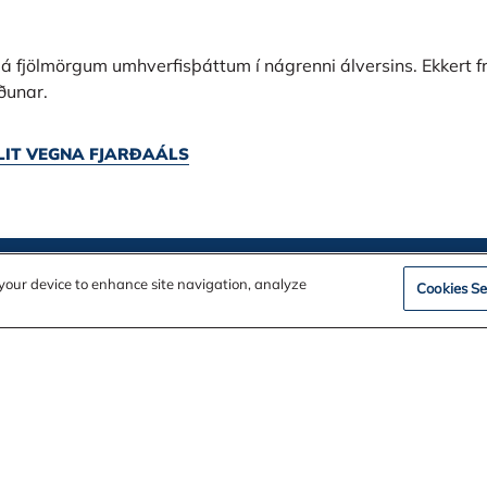
n á fjölmörgum umhverfisþáttum í nágrenni álversins. Ekkert frá
rðunar.
LIT VEGNA FJARÐAÁLS
n your device to enhance site navigation, analyze
Cookies Se
ation