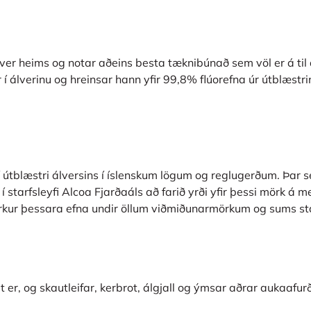
álver heims og notar aðeins besta tæknibúnað sem völ er á ti
 í álverinu og hreinsar hann yfir 99,8% flúorefna úr útblæst
 útblæstri álversins í íslenskum lögum og reglugerðum. Þar se
 í starfsleyfi Alcoa Fjarðaáls að farið yrði yfir þessi mörk á
tyrkur þessara efna undir öllum viðmiðunarmörkum og sums st
er, og skautleifar, kerbrot, álgjall og ýmsar aðrar aukaafurði