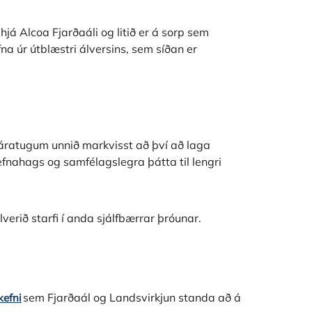
já Alcoa Fjarðaáli og litið er á sorp sem
na úr útblæstri álversins, sem síðan er
 áratugum unnið markvisst að því að laga
efnahags og samfélagslegra þátta til lengri
álverið starfi í anda sjálfbærrar þróunar.
sem Fjarðaál og Landsvirkjun standa að á
kefni