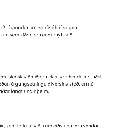
l að lágmarka umhverfisáhrif vegna
rinum sem síðan eru endurnýtt við
m íslensk viðmið eru ekki fyrir hendi er stuðst
 meðan á gangsetningu álversins stóð, en nú
aðar langt undir þeim.
r, sem falla til við framleiðsluna, eru sendar