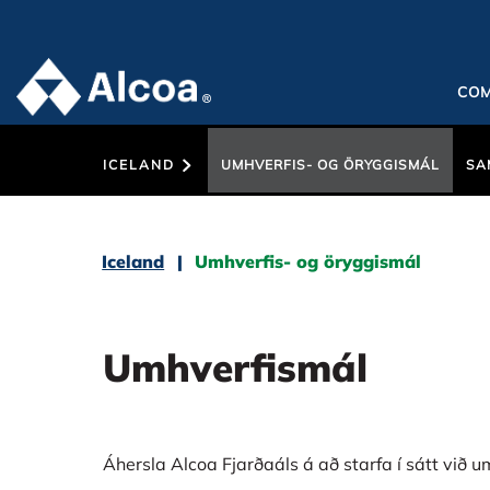
CO
ICELAND
UMHVERFIS- OG ÖRYGGISMÁL
SA
Iceland
Umhverfis- og öryggismál
Umhverfismál
Áhersla Alcoa Fjarðaáls á að starfa í sátt við 