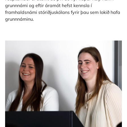
grunnnámi og eftir áramót hefst kennsla í
framhaldsnámi stóriðjuskólans fyrir þau sem lokið hafa
grunnnáminu.