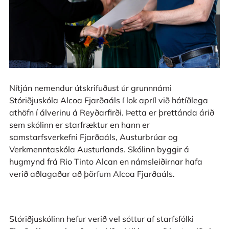
Nítján nemendur útskrifuðust úr grunnnámi
Stóriðjuskóla Alcoa Fjarðaáls í lok apríl við hátíðlega
athöfn í álverinu á Reyðarfirði. Þetta er þrettánda árið
sem skólinn er starfræktur en hann er
samstarfsverkefni Fjarðaáls, Austurbrúar og
Verkmenntaskóla Austurlands. Skólinn byggir á
hugmynd frá Rio Tinto Alcan en námsleiðirnar hafa
verið aðlagaðar að þörfum Alcoa Fjarðaáls.
Stóriðjuskólinn hefur verið vel sóttur af starfsfólki