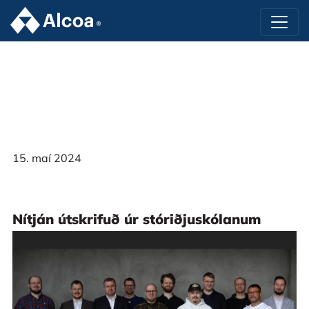
15. maí 2024
Nítján útskrifuð úr stóriðjuskólanum