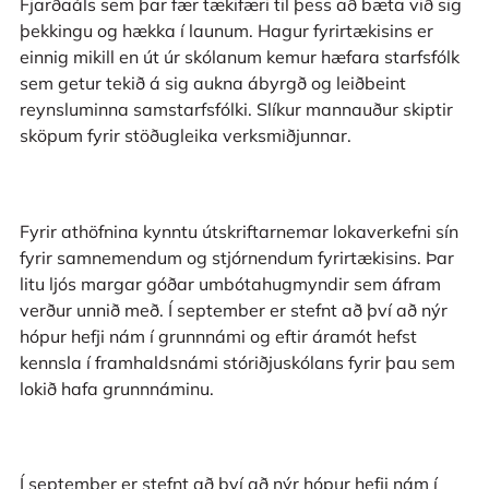
Fjarðaáls sem þar fær tækifæri til þess að bæta við sig
þekkingu og hækka í launum. Hagur fyrirtækisins er
einnig mikill en út úr skólanum kemur hæfara starfsfólk
sem getur tekið á sig aukna ábyrgð og leiðbeint
reynsluminna samstarfsfólki. Slíkur mannauður skiptir
sköpum fyrir stöðugleika verksmiðjunnar.
Fyrir athöfnina kynntu útskriftarnemar lokaverkefni sín
fyrir samnemendum og stjórnendum fyrirtækisins. Þar
litu ljós margar góðar umbótahugmyndir sem áfram
verður unnið með. Í september er stefnt að því að nýr
hópur hefji nám í grunnnámi og eftir áramót hefst
kennsla í framhaldsnámi stóriðjuskólans fyrir þau sem
lokið hafa grunnnáminu.
Í september er stefnt að því að nýr hópur hefji nám í