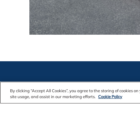
By clicking “Accept All Cookies”, you agree to the storing of cookies o
Contact Us
Alcoa Found
site usage, and assist in our marketing efforts.
Cookie Policy
Legal Notices
Customers
Privacy
Suppliers