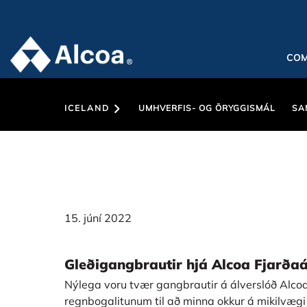
CO
ICELAND
UMHVERFIS- OG ÖRYGGISMÁL
SA
15. júní 2022
Gleðigangbrautir hjá Alcoa Fjarðaá
Nýlega voru tvær gangbrautir á álverslóð Alcoa
regnbogalitunum til að minna okkur á mikilvægi f