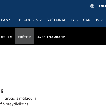
MPANY
PRODUCTS
SUSTAINABILITY
CAREERS
MFÉLAG
FRÉTTIR
HAFÐU SAMBAND
li
 Fjarðaáls málaðar í
jölbreytileikans.