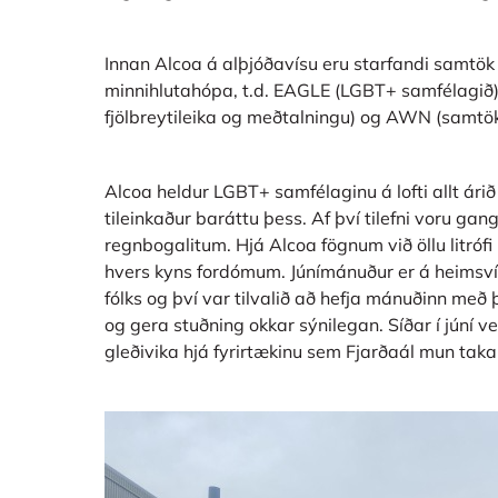
Innan Alcoa á alþjóðavísu eru starfandi samtök
minnihlutahópa, t.d. EAGLE (LGBT+ samfélagi
fjölbreytileika og meðtalningu) og AWN (samtök
Alcoa heldur LGBT+ samfélaginu á lofti allt ári
tileinkaður baráttu þess. Af því tilefni voru ga
regnbogalitum. Hjá Alcoa fögnum við öllu litróf
hvers kyns fordómum. Júnímánuður er á heimsvís
fólks og því var tilvalið að hefja mánuðinn með
og gera stuðning okkar sýnilegan. Síðar í júní v
gleðivika hjá fyrirtækinu sem Fjarðaál mun taka 