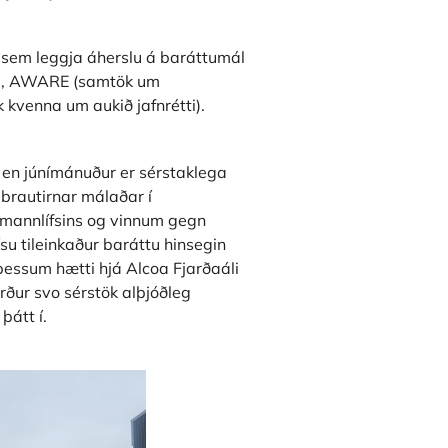
 sem leggja áherslu á baráttumál
ð), AWARE (samtök um
 kvenna um aukið jafnrétti).
ð en júnímánuður er sérstaklega
ngbrautirnar málaðar í
i mannlífsins og vinnum gegn
u tileinkaður baráttu hinsegin
 þessum hætti hjá Alcoa Fjarðaáli
erður svo sérstök alþjóðleg
þátt í.