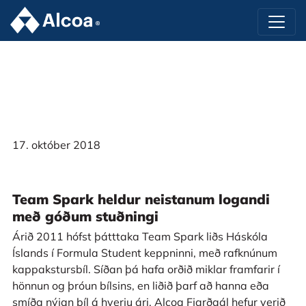
17. október 2018
Team Spark heldur neistanum logandi
með góðum stuðningi
Árið 2011 hófst þátttaka Team Spark liðs Háskóla
Íslands í Formula Student keppninni, með rafknúnum
kappakstursbíl. Síðan þá hafa orðið miklar framfarir í
hönnun og þróun bílsins, en liðið þarf að hanna eða
smíða nýjan bíl á hverju ári. Alcoa Fjarðaál hefur verið