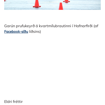
Garún prufukeyrð á kvartmílubrautinni í Hafnarfirði (af
liðsins)
Facebook-síðu
Eldri fréttir