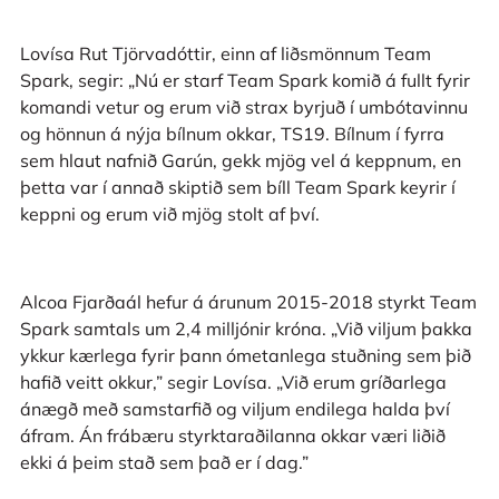
Lovísa Rut Tjörvadóttir, einn af liðsmönnum Team
Spark, segir: „Nú er starf Team Spark komið á fullt fyrir
komandi vetur og erum við strax byrjuð í umbótavinnu
og hönnun á nýja bílnum okkar, TS19. Bílnum í fyrra
sem hlaut nafnið Garún, gekk mjög vel á keppnum, en
þetta var í annað skiptið sem bíll Team Spark keyrir í
keppni og erum við mjög stolt af því.
Alcoa Fjarðaál hefur á árunum 2015-2018 styrkt Team
Spark samtals um 2,4 milljónir króna. „Við viljum þakka
ykkur kærlega fyrir þann ómetanlega stuðning sem þið
hafið veitt okkur,” segir Lovísa. „Við erum gríðarlega
ánægð með samstarfið og viljum endilega halda því
áfram. Án frábæru styrktaraðilanna okkar væri liðið
ekki á þeim stað sem það er í dag.”