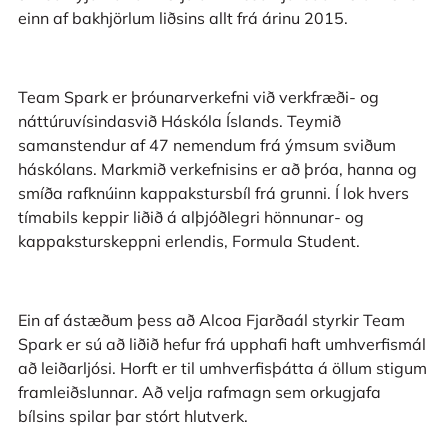
einn af bakhjörlum liðsins allt frá árinu 2015.
Team Spark er þróunarverkefni við verkfræði- og
náttúruvísindasvið Háskóla Íslands. Teymið
samanstendur af 47 nemendum frá ýmsum sviðum
háskólans. Markmið verkefnisins er að þróa, hanna og
smíða rafknúinn kappakstursbíl frá grunni. Í lok hvers
tímabils keppir liðið á alþjóðlegri hönnunar- og
kappaksturskeppni erlendis, Formula Student.
Ein af ástæðum þess að Alcoa Fjarðaál styrkir Team
Spark er sú að liðið hefur frá upphafi haft umhverfismál
að leiðarljósi. Horft er til umhverfisþátta á öllum stigum
framleiðslunnar. Að velja rafmagn sem orkugjafa
bílsins spilar þar stórt hlutverk.