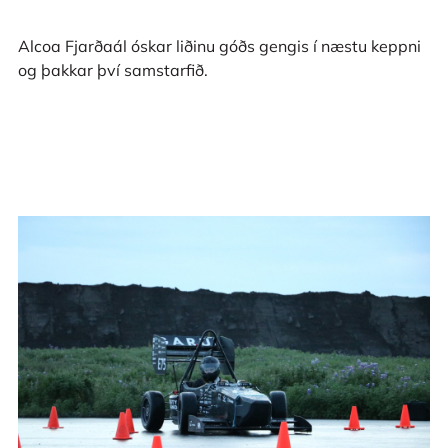
Alcoa Fjarðaál óskar liðinu góðs gengis í næstu keppni
og þakkar því samstarfið.