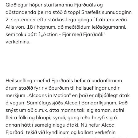
Glaðlegur hópur starfsmanna Fjarðaáls og
aðstandenda þeirra stóð á toppi Snæfells sunnudaginn
2. september eftir stórkostlega göngu í frábæru veðri.
Alls voru 18 í hópnum, að meðtöldum leiðsögumanni,
sem tóku þátt í „Action - Fjör með Fjarðaáli"
verkefninu.
Heilsueflingarnefnd Fjarðaáls hefur á undanförnum
árum staðið fyrir viðburðum til heilsueflingar undir
merkjum „Alcoans in Motion” en það er alþjóðlegt átak
á vegum Samfélagssjóðs Alcoa í Bandaríkjunum. Það
snýst um að a.m.k. átta manns taki sig saman, safni
fleira fólki og hlaupi, syndi, gangi eða hreyfi sig á
annan hátt í sameiginlegu átaki. Nú hefur Alcoa
Fjarðaál tekið við kyndlinum og kallast verkefnin