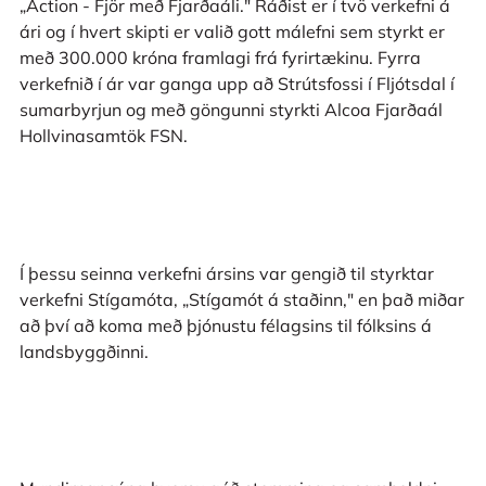
„Action - Fjör með Fjarðaáli." Ráðist er í tvö verkefni á
ári og í hvert skipti er valið gott málefni sem styrkt er
með 300.000 króna framlagi frá fyrirtækinu. Fyrra
verkefnið í ár var ganga upp að Strútsfossi í Fljótsdal í
sumarbyrjun og með göngunni styrkti Alcoa Fjarðaál
Hollvinasamtök FSN.
Í þessu seinna verkefni ársins var gengið til styrktar
verkefni Stígamóta, „Stígamót á staðinn," en það miðar
að því að koma með þjónustu félagsins til fólksins á
landsbyggðinni.