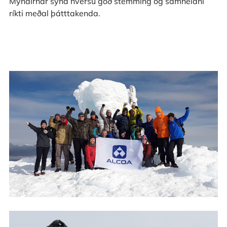
Myndirnar sýna hversu góð stemming og samheldni
ríkti meðal þátttakenda.