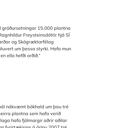
til gróðursetningar 15.000 plantna
Ragnhildur Freysteinsdóttir hjá SÍ
arðar og Skógræktarfélag
töluvert um þessa styrki. Hafa mun
en ella hefði orðið.“
rðaál nákvæmt bókhald um þau tré
þeirra plantna sem hafa verið
ga hafa fjölmargir aðrir aðilar
nn fyrirtækisins á árinu 2007 tré