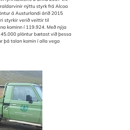
aldarvinir nýttu styrk frá Alcoa
öntur á Austurlandi árið 2015
styrkir verið veittir til
ntna kominn í 119.924. Með nýja
. 45.000 plöntur bætast við þessa
 þá talan komin í alla vega