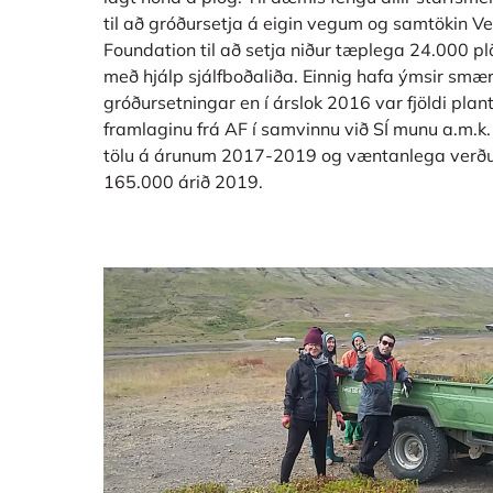
til að gróðursetja á eigin vegum og samtökin Ver
Foundation til að setja niður tæplega 24.000 pl
með hjálp sjálfboðaliða. Einnig hafa ýmsir smærri 
gróðursetningar en í árslok 2016 var fjöldi pla
framlaginu frá AF í samvinnu við SÍ munu a.m.k
tölu á árunum 2017-2019 og væntanlega verður
165.000 árið 2019.