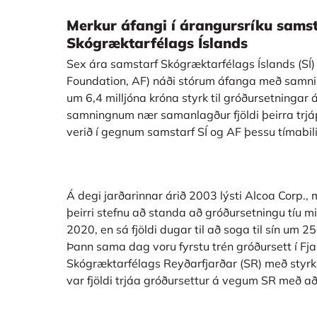
Merkur áfangi í árangursríku samst
Skógræktarfélags Íslands
Sex ára samstarf Skógræktarfélags Íslands (SÍ
Foundation, AF) náði stórum áfanga með samnin
um 6,4 milljóna króna styrk til gróðursetninga
samningnum nær samanlagður fjöldi þeirra trjá
verið í gegnum samstarf SÍ og AF þessu tímabili
Á degi jarðarinnar árið 2003 lýsti Alcoa Corp., 
þeirri stefnu að standa að gróðursetningu tíu mil
2020, en sá fjöldi dugar til að soga til sín um 25
Þann sama dag voru fyrstu trén gróðursett í F
Skógræktarfélags Reyðarfjarðar (SR) með styrk f
var fjöldi trjáa gróðursettur á vegum SR með aðs