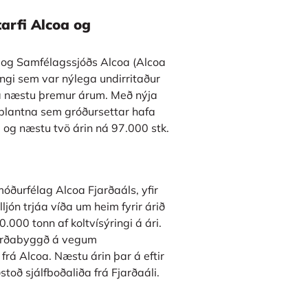
arfi Alcoa og
) og Samfélagssjóðs Alcoa (Alcoa
gi sem var nýlega undirritaður
r á næstu þremur árum. Með nýja
plantna sem gróðursettar hafa
 og næstu tvö árin ná 97.000 stk.
móðurfélag Alcoa Fjarðaáls, yfir
ljón trjáa víða um heim fyrir árið
0.000 tonn af koltvísýringi á ári.
jarðabyggð á vegum
rá Alcoa. Næstu árin þar á eftir
toð sjálfboðaliða frá Fjarðaáli.