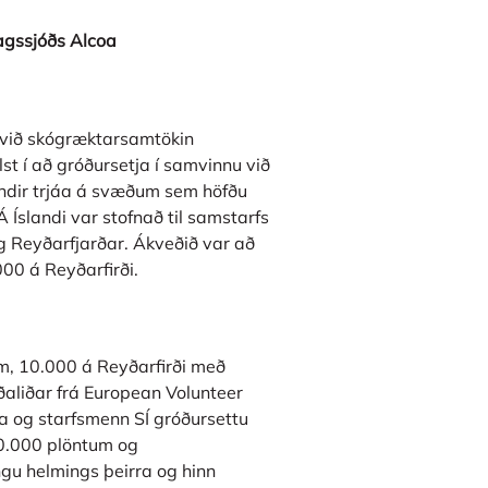
agssjóðs Alcoa
 við skógræktarsamtökin
st í að gróðursetja í samvinnu við
undir trjáa á svæðum sem höfðu
Á Íslandi var stofnað til samstarfs
g Reyðarfjarðar. Ákveðið var að
000 á Reyðarfirði.
tum, 10.000 á Reyðarfirði með
ðaliðar frá European Volunteer
na og starfsmenn SÍ gróðursettu
 20.000 plöntum og
gu helmings þeirra og hinn