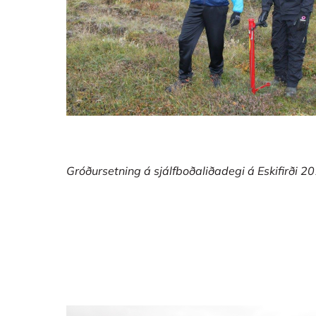
Gróðursetning á sjálfboðaliðadegi á Eskifirði 2