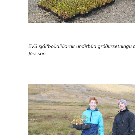
EVS sjálfboðaliðarnir undirbúa gróðursetningu á
Jónsson.