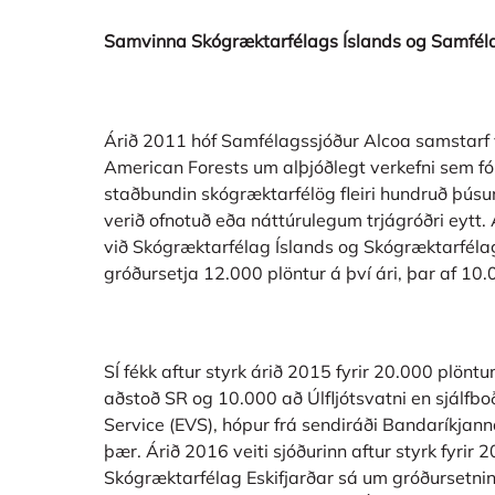
Samvinna Skógræktarfélags Íslands og Samfél
Árið 2011 hóf Samfélagssjóður Alcoa samstarf
American Forests um alþjóðlegt verkefni sem fól
staðbundin skógræktarfélög fleiri hundruð þús
verið ofnotuð eða náttúrulegum trjágróðri eytt. 
við Skógræktarfélag Íslands og Skógræktarféla
gróðursetja 12.000 plöntur á því ári, þar af 10.
SÍ fékk aftur styrk árið 2015 fyrir 20.000 plön
aðstoð SR og 10.000 að Úlfljótsvatni en sjálfbo
Service (EVS), hópur frá sendiráði Bandaríkjan
þær. Árið 2016 veiti sjóðurinn aftur styrk fyrir
Skógræktarfélag Eskifjarðar sá um gróðursetnin