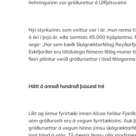
helmingurinn var gróðurettur á Úlfljótsvatni.
Nýi styrkurinn, sem veittur var í ár, mun renna 
á ári í þrjú ár, eða samtals 45.000 trjáplantna. 
segir: „Þar sem bæði Skógræktarfélag Reyðarfj
Eskifjarðar eru tiltölulega fámenn félög munar 
fleiri plöntur verið gróðursettar í lönd félaganna 
Hátt á annað hundrað þúsund tré
Líkt og önnur fyrirtæki innan Alcoa heldur Fja
sem gróðursett eru á vegum fyrirtækisins. Auk 
gróðursettar á vegum hinna ýmsu skógræktarféla
lagt hönd á plóg. Til dæmis fengu allir starfsme