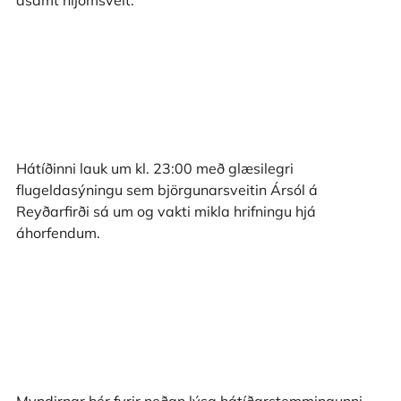
Hátíðinni lauk um kl. 23:00 með glæsilegri
flugeldasýningu sem björgunarsveitin Ársól á
Reyðarfirði sá um og vakti mikla hrifningu hjá
áhorfendum.