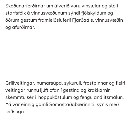
Skoðunarferðirnar um álverið voru vinsælar og stolt
starfsfólk á vinnusvæðunum sýndi fjölskyldum og
öðrum gestum framleiðsluferli Fjarðaáls, vinnusvæðin
og afurðirnar.
Grillveitingar, humarsúpa, sykurull, frostpinnar og fleiri
veitingar runnu ljúft ofan í gestina og krakkarnir
skemmtu sér í hoppuköstulum og fengu andlitsmálun.
Þá var einnig gamli Sómastaðabærinn til sýnis með
leiðsögn