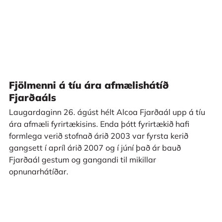
Fjölmenni á tíu ára afmælishátíð
Fjarðaáls
Laugardaginn 26. ágúst hélt Alcoa Fjarðaál upp á tíu
ára afmæli fyrirtækisins. Enda þótt fyrirtækið hafi
formlega verið stofnað árið 2003 var fyrsta kerið
gangsett í apríl árið 2007 og í júní það ár bauð
Fjarðaál gestum og gangandi til mikillar
opnunarhátíðar.