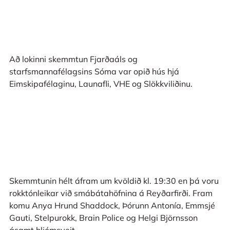
Að lokinni skemmtun Fjarðaáls og
starfsmannafélagsins Sóma var opið hús hjá
Eimskipafélaginu, Launafli, VHE og Slökkviliðinu.
Skemmtunin hélt áfram um kvöldið kl. 19:30 en þá voru
rokktónleikar við smábátahöfnina á Reyðarfirði. Fram
komu Anya Hrund Shaddock, Þórunn Antonía, Emmsjé
Gauti, Stelpurokk, Brain Police og Helgi Björnsson
ásamt hljómsveit.