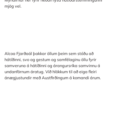
Myndirnar hér fyrir neðan lýsa hátíðarstemmingunni
mjög vel.
Alcoa Fjarðaál þakkar öllum þeim sem stóðu að
hátíðinni, svo og gestum og samfélaginu öllu fyrir
samveruna á hátíðinni og árangursríka samvinnu á
undanförnum áratug. Við hlökkum til að eiga fleiri
ánægjustundir með Austfirðingum á komandi árum.