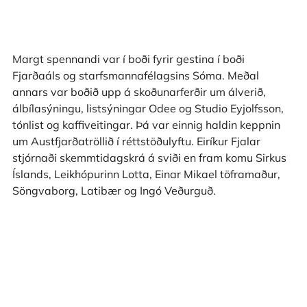
Margt spennandi var í boði fyrir gestina í boði
Fjarðaáls og starfsmannafélagsins Sóma. Meðal
annars var boðið upp á skoðunarferðir um álverið,
álbílasýningu, listsýningar Odee og Studio Eyjolfsson,
tónlist og kaffiveitingar. Þá var einnig haldin keppnin
um Austfjarðatröllið í réttstöðulyftu. Eiríkur Fjalar
stjórnaði skemmtidagskrá á sviði en fram komu Sirkus
Íslands, Leikhópurinn Lotta, Einar Mikael töframaður,
Söngvaborg, Latibær og Ingó Veðurguð.