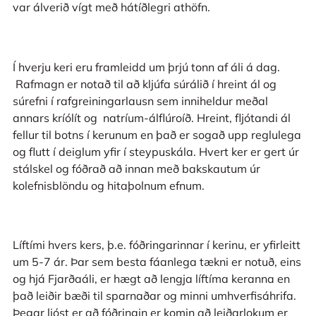
var álverið vígt með hátíðlegri athöfn.
Í hverju keri eru framleidd um þrjú tonn af áli á dag.
Rafmagn er notað til að kljúfa súrálið í hreint ál og
súrefni í rafgreiningarlausn sem inniheldur meðal
annars kríólít og natríum-álflúroíð. Hreint, fljótandi ál
fellur til botns í kerunum en það er sogað upp reglulega
og flutt í deiglum yfir í steypuskála. Hvert ker er gert úr
stálskel og fóðrað að innan með bakskautum úr
kolefnisblöndu og hitaþolnum efnum.
Líftími hvers kers, þ.e. fóðringarinnar í kerinu, er yfirleitt
um 5-7 ár. Þar sem besta fáanlega tækni er notuð, eins
og hjá Fjarðaáli, er hægt að lengja líftíma keranna en
það leiðir bæði til sparnaðar og minni umhverfisáhrifa.
Þegar ljóst er að fóðringin er komin að leiðarlokum er