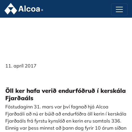
11. apríl 2017
Öll ker hafa verið endurfóðruð í kerskála
Fjarðaáls
Föstudaginn 31. mars var því fagnað hjá Alcoa
Fjarðaáli að nú er búið að endurfóðra öll kerin í kerskála
Fjarðaáls frá fyrstu kynslóð en kerin eru samtals 336.
Einnig var þess minnst að þann dag fyrir 10 árum síðan