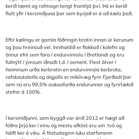
kerið tæmt og rafmagn tengt framhjá því. Þá er kerið
flutt yfir í kersmiðjuna þar sem byrjað er á að kæla það.
Eftir kælingu er gamla fóðringin brotin innan úr kerunum
og þau hreinsuð vel. Innihaldið er flokkað í kolefni og
önnur efni sem fara í endurvinnslu í Bretlandi og eru
fullnýtt í ýmsum iðnaði t.d. í sement. Flest álver í
heiminum urða kerbrotin en endurvinnsla kerbrota,
rafskautaleifa og álgjalls er mikilvæg fyrir Fjarðaál þar
sem nú eru 99,5% aukaafurða endurunnar og fyrirtækið
stefnir á 100%.
Í kersmiðjunni, sem byggð var árið 2012 er hægt að
fóðra þrjú ker í einu og mestu afköst eru um tvö og
hálft ker á viku. Á föstudaginn luku starfsmenn