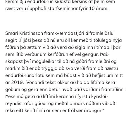
kersmiðju endurfóðrun síðasta kersins af þeim sem
ræst voru í upphafi starfseminnar fyrir 10 árum.
Smári Kristinsson framkvæmdastjóri álframleiðslu
segir: „Í ljósi þess að nú eru öll ker með tiltölulega nýja
fóðrun þá ættum við að vera að sigla inn í tímabil þar
sem lítið verður um kerfóðrun ef vel gengur. Það
skapast því möguleikar til að ná góðri framleiðni og
markmiðið er að tryggja að svo verði fram að næstu
endurfóðrunarlotu sem má búast við að hefjist um mitt
ár 2019. Vonandi tekst okkur að halda líftíma kera
góðum og gera enn betur hvað það varðar í framtíðinni.
Þess má geta að líftími keranna í fyrstu kynslóð
reyndist afar góður og meðal annars náðum við að
reka eitt kerið í níu ár sem er frábær árangur.“