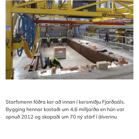
Starfsmenn fóðra ker að innan í kersmiðju Fjarðaáls.
Bygging hennar kostaði um 4,6 milljarða en hún var
opnuð 2012 og skapaði um 70 ný störf í álverinu