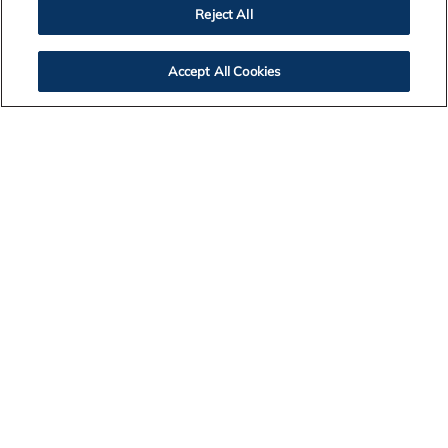
Reject All
NYHETER
Accept All Cookies
Alcoa og Statkraft inngår nye kraftavtaler for å sikre
energiforsyning til aluminiumsverket på Lista
Les mer