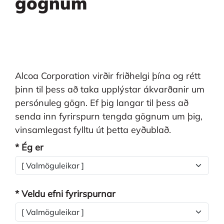
gögnum
Alcoa Corporation virðir friðhelgi þína og rétt
þinn til þess að taka upplýstar ákvarðanir um
persónuleg gögn. Ef þig langar til þess að
senda inn fyrirspurn tengda gögnum um þig,
vinsamlegast fylltu út þetta eyðublað.
* Ég er
* Veldu efni fyrirspurnar