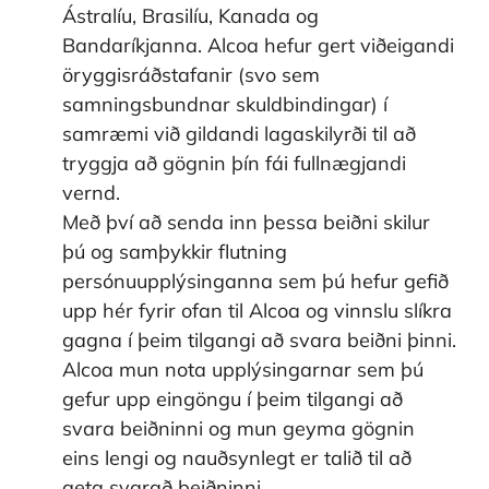
Ástralíu, Brasilíu, Kanada og
Bandaríkjanna. Alcoa hefur gert viðeigandi
öryggisráðstafanir (svo sem
samningsbundnar skuldbindingar) í
samræmi við gildandi lagaskilyrði til að
tryggja að gögnin þín fái fullnægjandi
vernd.
Með því að senda inn þessa beiðni skilur
þú og samþykkir flutning
persónuupplýsinganna sem þú hefur gefið
upp hér fyrir ofan til Alcoa og vinnslu slíkra
gagna í þeim tilgangi að svara beiðni þinni.
Alcoa mun nota upplýsingarnar sem þú
gefur upp eingöngu í þeim tilgangi að
svara beiðninni og mun geyma gögnin
eins lengi og nauðsynlegt er talið til að
geta svarað beiðninni.