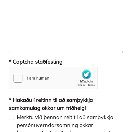
* Captcha staðfesting
reCAPTCHA res
hCaptcha resp
* Hakaðu í reitinn til að samþykkja
samkomulag okkar um friðhelgi
Merktu við þennan reit til að samþykkja
persónuverndarsamning okkar