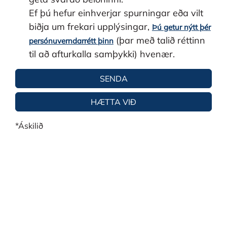
Ef þú hefur einhverjar spurningar eða vilt
biðja um frekari upplýsingar,
Þú getur nýtt þér
(þar með talið réttinn
persónuverndarrétt þinn
til að afturkalla samþykki) hvenær.
*Áskilið