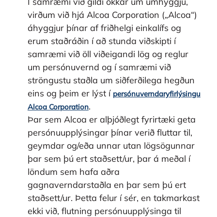
Í samræmi við gildi okkar um umhyggju,
virðum við hjá Alcoa Corporation („Alcoa“)
áhyggjur þínar af friðhelgi einkalífs og
erum staðráðin í að stunda viðskipti í
samræmi við öll viðeigandi lög og reglur
um persónuvernd og í samræmi við
ströngustu staðla um siðferðilega hegðun
eins og þeim er lýst í
persónuverndaryfirlýsingu
.
Alcoa Corporation
Þar sem Alcoa er alþjóðlegt fyrirtæki geta
persónuupplýsingar þínar verið fluttar til,
geymdar og/eða unnar utan lögsögunnar
þar sem þú ert staðsett/ur, þar á meðal í
löndum sem hafa aðra
gagnaverndarstaðla en þar sem þú ert
staðsett/ur. Þetta felur í sér, en takmarkast
ekki við, flutning persónuupplýsinga til