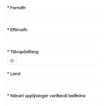
* Fornafn
* Eftirnafn
* Tölvupóstfang
@
* Land
* Nánari upplýsingar varðandi beiðnina