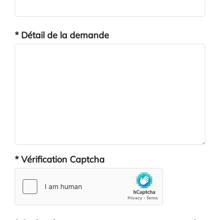
* Détail de la demande
* Vérification Captcha
reCAPTCHA res
hCaptcha resp