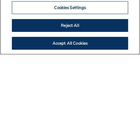
Cookies Settings
Cookie Policy
Reject All
Accessibility
Accept All Cookies
Alcoa Foundation
Customers
Suppliers
Integrity Line